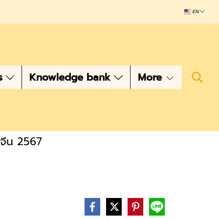
EN
s
Knowledge bank
More
ษจีน 2567