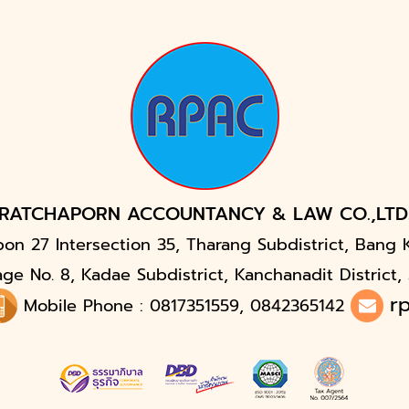
RATCHAPORN ACCOUNTANCY & LAW CO.,LTD
bon 27 Intersection 35, Tharang Subdistrict, Bang 
age No. 8, Kadae Subdistrict, Kanchanadit District
r
Mobile Phone : 0817351559, 0842365142