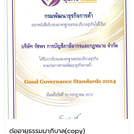
ต่ออายุธรรมมาภิบาล(copy)