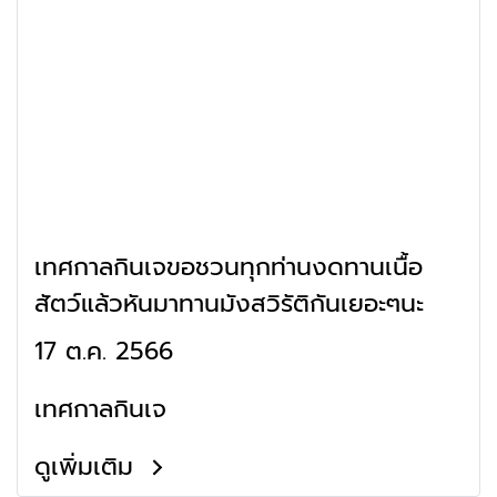
เทศกาลกินเจขอชวนทุกท่านงดทานเนื้อ
สัตว์แล้วหันมาทานมังสวิรัติกันเยอะๆนะ
17 ต.ค. 2566
เทศกาลกินเจ
ดูเพิ่มเติม