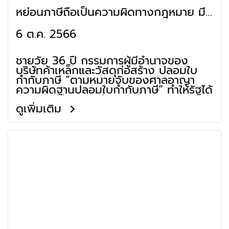
หย่อนภาษีถือเป็นความผิดทางกฎหมาย มี
โทษถึงจำคุก
6 ต.ค. 2566
ชายวัย 36 ปี กรรมการผู้มีอำนาจของ
บริษัทค้าเหล็กและวัสดุก่อสร้าง ปลอมใบ
กำกับภาษี “ตามหมายจับของศาลอาญา
ความผิดฐานปลอมใบกำกับภาษี” ทำให้รัฐได้
รับความเสียหายกว่า 162 ล้านบาท!
ดูเพิ่มเติม