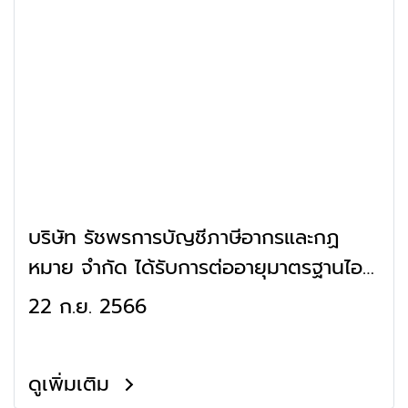
บริษัท รัชพรการบัญชีภาษีอากรและกฏ
หมาย จำกัด ได้รับการต่ออายุมาตรฐานไอ
เอสโอ อุตสาหกรรมพัฒนามูลนิธิ
22 ก.ย. 2566
ISO9001:2015
ดูเพิ่มเติม