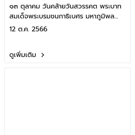
๑๓ ตุลาคม วันคล้ายวันสวรรคต พระบาท
สมเด็จพระบรมชนกาธิเบศร มหาภูมิพล
อดุลยเดชมหาราช บรมนาถบพิตร
12 ต.ค. 2566
ดูเพิ่มเติม