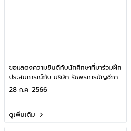
ขอแสดงความยินดีกับนักศึกษาที่มาร่วมฝึก
ประสบการณ์กับ บริษัท รัชพรการบัญชีภาษี
อากรและกฎหมาย จำกัด
28 ก.ค. 2566
ดูเพิ่มเติม