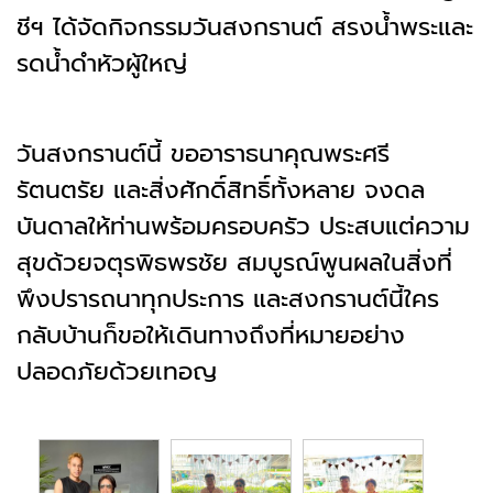
ชีฯ ได้จัดกิจกรรมวันสงกรานต์ สรงน้ำพระและ
รดน้ำดำหัวผู้ใหญ่
วันสงกรานต์นี้ ขออาราธนาคุณพระศรี
รัตนตรัย และสิ่งศักดิ์สิทธิ์ทั้งหลาย จงดล
บันดาลให้ท่านพร้อมครอบครัว ประสบแต่ความ
สุขด้วยจตุรพิธพรชัย สมบูรณ์พูนผลในสิ่งที่
พึงปรารถนาทุกประการ และสงกรานต์นี้ใคร
กลับบ้านก็ขอให้เดินทางถึงที่หมายอย่าง
ปลอดภัยด้วยเทอญ